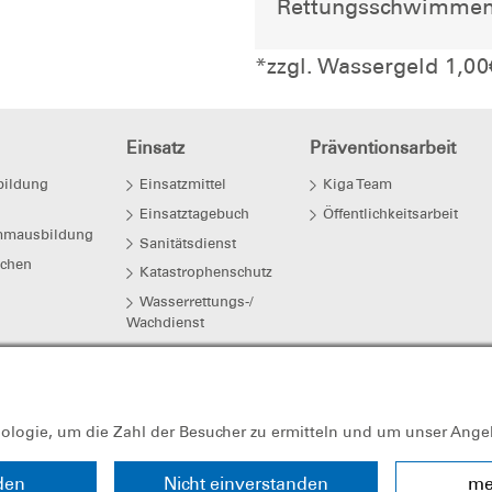
Rettungsschwimmen
*zzgl. Wassergeld 1,0
Einsatz
Präventionsarbeit
ildung
Einsatzmittel
Kiga Team
Einsatztagebuch
Öffentlichkeitsarbeit
mmausbildung
Sanitätsdienst
uchen
Katastrophenschutz
Wasserrettungs-/
Wachdienst
nologie, um die Zahl der Besucher zu ermitteln und um unser Ange
den
Nicht einverstanden
me