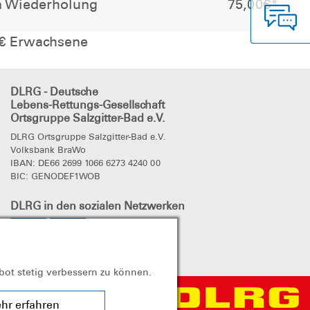
 Wiederholung
75,00€*
0€ Erwachsene
DLRG - Deutsche
Lebens-Rettungs-Gesellschaft
Ortsgruppe Salzgitter-Bad e.V.
DLRG Ortsgruppe Salzgitter-Bad e.V.
Volksbank BraWo
IBAN: DE66 2699 1066 6273 4240 00
BIC: GENODEF1WOB
DLRG
in den sozialen Netzwerken
bot stetig verbessern zu können.
hr erfahren